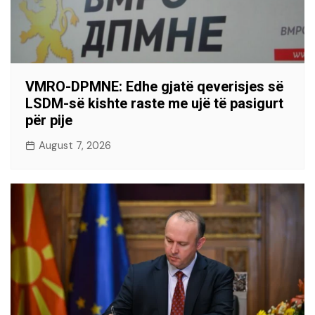
VMRO-DPMNE: Edhe gjatë qeverisjes së
LSDM-së kishte raste me ujë të pasigurt
për pije
August 7, 2026