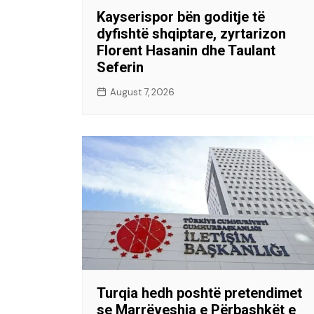
Kayserispor bën goditje të
dyfishtë shqiptare, zyrtarizon
Florent Hasanin dhe Taulant
Seferin
August 7, 2026
Turqia hedh poshtë pretendimet
se Marrëveshja e Përbashkët e