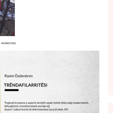
FOL POPULL
GJURMË
INTERVISTA EMISION
KONAKU
KU E KISHIM FJALEN
MARKETING
LIGJERATE FETARE
PARADITE ME NE
PIKËPAMJE
RECETA E DITES
RELAKS
RETRO JAVORE