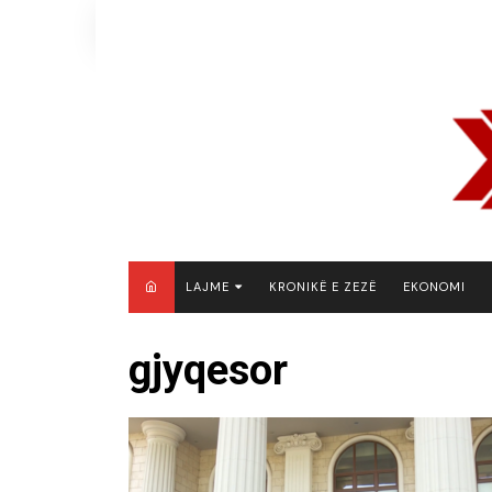
Skip
to
content
LAJME
KRONIKË E ZEZË
EKONOMI
MAQEDONI E VERIUT
gjyqesor
KOSOVË
SHQIPËRI
RAJON
BOTË