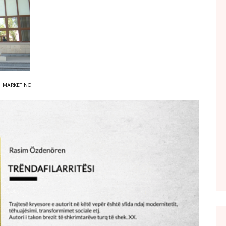
FOL POPULL
GJURMË
INTERVISTA EMISION
KONAKU
KU E KISHIM FJALEN
MARKETING
LIGJERATE FETARE
PARADITE ME NE
PIKËPAMJE
RECETA E DITES
RELAKS
RETRO JAVORE