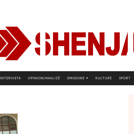
INTERVISTA
OPINION/ANALIZË
EMISIONE
KULTURË
SPORT
ARENA
BOTA NE FOKUS
EKONOMIKS
EMISION DEBATIV
FJALA