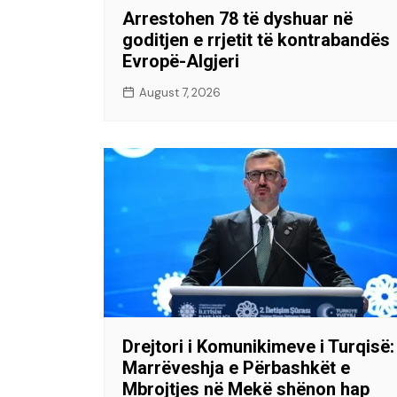
Arrestohen 78 të dyshuar në
goditjen e rrjetit të kontrabandës
Evropë-Algjeri
August 7, 2026
Drejtori i Komunikimeve i Turqisë:
Marrëveshja e Përbashkët e
Mbrojtjes në Mekë shënon hap