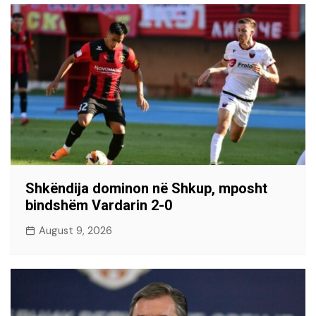
Shkëndija dominon në Shkup, mposht
bindshëm Vardarin 2-0
August 9, 2026