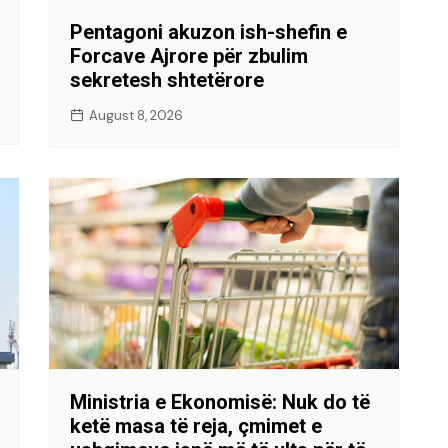
Pentagoni akuzon ish-shefin e
Forcave Ajrore për zbulim
sekretesh shtetërore
August 8, 2026
Ministria e Ekonomisë: Nuk do të
ketë masa të reja, çmimet e