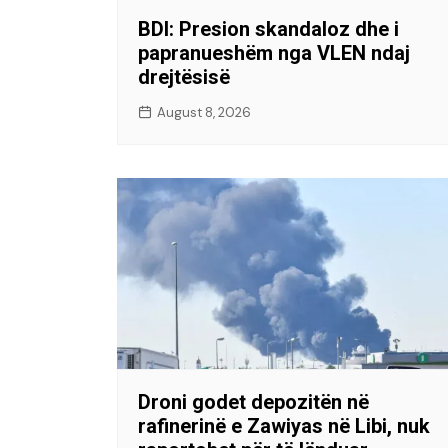
BDI: Presion skandaloz dhe i
papranueshëm nga VLEN ndaj
drejtësisë
August 8, 2026
Droni godet depozitën në
rafinerinë e Zawiyas në Libi, nuk