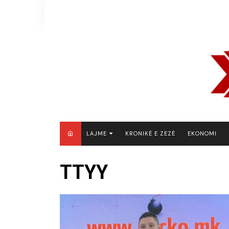
Skip
to
content
LAJME
KRONIKË E ZEZË
EKONOMI
MAQEDONI E VERIUT
TTYY
KOSOVË
SHQIPËRI
RAJON
BOTË