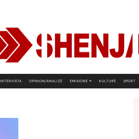
INTERVISTA
OPINION/ANALIZË
EMISIONE
KULTURË
SPORT
ARENA
BOTA NE FOKUS
EKONOMIKS
EMISION DEBATIV
FJALA