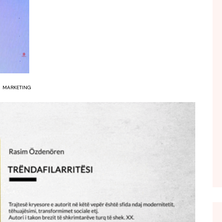
FOL POPULL
GJURMË
INTERVISTA EMISION
KONAKU
KU E KISHIM FJALEN
MARKETING
LIGJERATE FETARE
PARADITE ME NE
PIKËPAMJE
RECETA E DITES
RELAKS
RETRO JAVORE