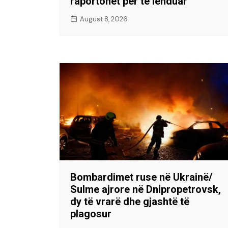
raportohet për të lënduar
August 8, 2026
Bombardimet ruse në Ukrainë/
Sulme ajrore në Dnipropetrovsk,
dy të vrarë dhe gjashtë të
plagosur