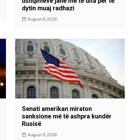
ushqimeve janë më të ulta për të
dytin muaj radhazi
August 8, 2026
Senati amerikan miraton
sanksione më të ashpra kundër
Rusisë
August 8, 2026