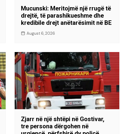
Mucunski: Meritojmë një rrugë të
drejtë, të parashikueshme dhe
kredibile drejt anëtarësimit në BE
August 6, 2026
Zjarr në një shtëpi në Gostivar,
tre persona dërgohen në
urgjencë, përfshirë dy policë