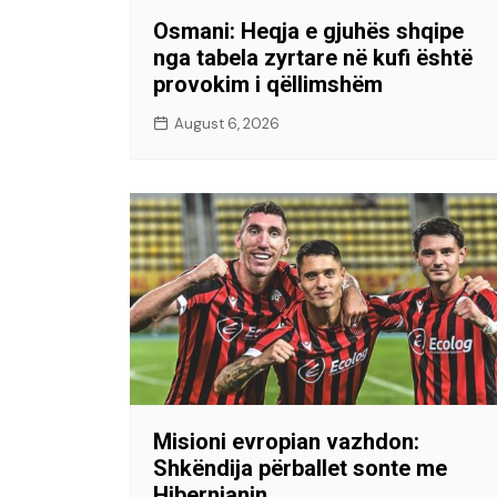
Osmani: Heqja e gjuhës shqipe
nga tabela zyrtare në kufi është
provokim i qëllimshëm
August 6, 2026
Misioni evropian vazhdon:
Shkëndija përballet sonte me
Hibernianin