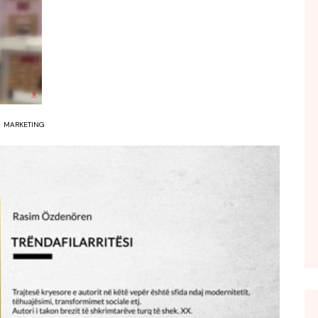
FOL POPULL
GJURMË
INTERVISTA EMISION
KONAKU
KU E KISHIM FJALEN
MARKETING
LIGJERATE FETARE
PARADITE ME NE
PIKËPAMJE
RECETA E DITES
RELAKS
RETRO JAVORE