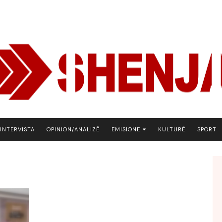
INTERVISTA
OPINION/ANALIZË
EMISIONE
KULTURË
SPORT
ARENA
BOTA NE FOKUS
EKONOMIKS
EMISION DEBATIV
FJALA