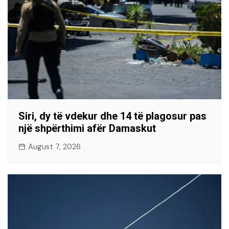
Siri, dy të vdekur dhe 14 të plagosur pas
një shpërthimi afër Damaskut
August 7, 2026