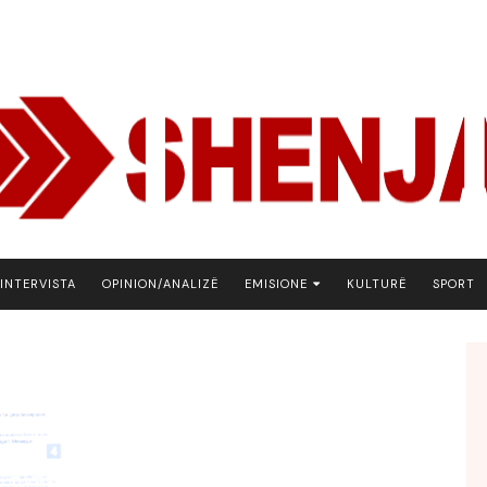
INTERVISTA
OPINION/ANALIZË
EMISIONE
KULTURË
SPORT
ARENA
BOTA NE FOKUS
EKONOMIKS
EMISION DEBATIV
FJALA