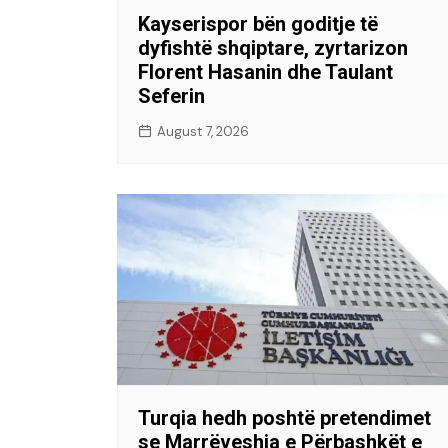
Kayserispor bën goditje të
dyfishtë shqiptare, zyrtarizon
Florent Hasanin dhe Taulant
Seferin
August 7, 2026
Turqia hedh poshtë pretendimet
se Marrëveshja e Përbashkët e