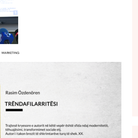
FOL POPULL
GJURMË
INTERVISTA EMISION
KONAKU
KU E KISHIM FJALEN
MARKETING
LIGJERATE FETARE
PARADITE ME NE
PIKËPAMJE
RECETA E DITES
RELAKS
RETRO JAVORE