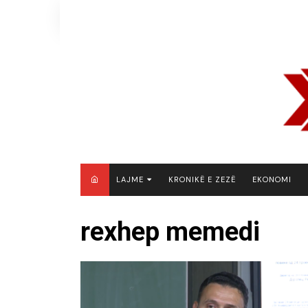
Skip
to
content
LAJME
KRONIKË E ZEZË
EKONOMI
MAQEDONI E VERIUT
rexhep memedi
KOSOVË
SHQIPËRI
RAJON
BOTË