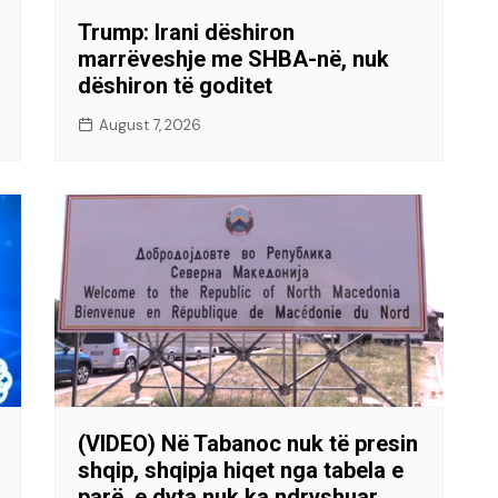
Trump: Irani dëshiron
marrëveshje me SHBA-në, nuk
dëshiron të goditet
August 7, 2026
(VIDEO) Në Tabanoc nuk të presin
shqip, shqipja hiqet nga tabela e
parë, e dyta nuk ka ndryshuar