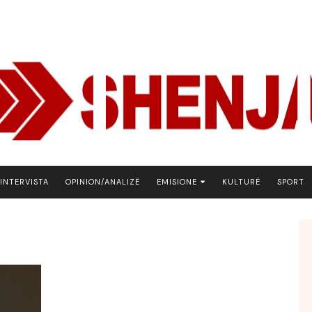
INTERVISTA
OPINION/ANALIZË
EMISIONE
KULTURË
SPORT
ARENA
BOTA NE FOKUS
EKONOMIKS
EMISION DEBATIV
FJALA