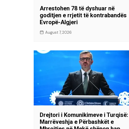
Arrestohen 78 të dyshuar në
goditjen e rrjetit të kontrabandës
Evropë-Algjeri
August 7, 2026
Drejtori i Komunikimeve i Turqisë:
Marrëveshja e Përbashkët e
Mbrojtjes në Mekë shënon hap