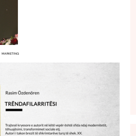
FOL POPULL
GJURMË
INTERVISTA EMISION
KONAKU
KU E KISHIM FJALEN
MARKETING
LIGJERATE FETARE
PARADITE ME NE
PIKËPAMJE
RECETA E DITES
RELAKS
RETRO JAVORE