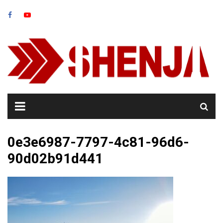
Skip
to
content
0e3e6987-7797-4c81-96d6-
90d02b91d441