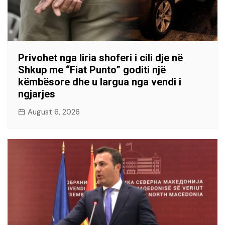
Privohet nga liria shoferi i cili dje në
Shkup me “Fiat Punto” goditi një
këmbësore dhe u largua nga vendi i
ngjarjes
August 6, 2026