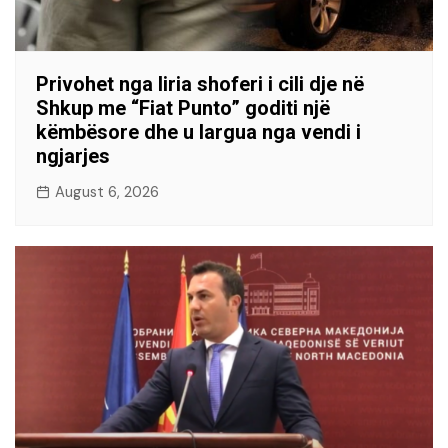
Privohet nga liria shoferi i cili dje në
Shkup me “Fiat Punto” goditi një
këmbësore dhe u largua nga vendi i
ngjarjes
August 6, 2026