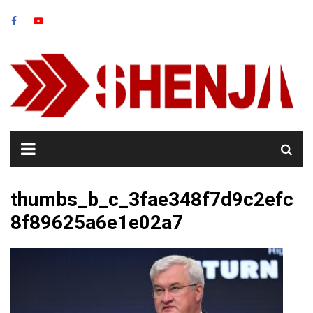
Skip
to
content
thumbs_b_c_3fae348f7d9c2efc
8f89625a6e1e02a7