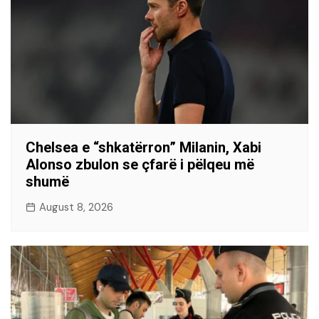
Chelsea e “shkatërron” Milanin, Xabi
Alonso zbulon se çfarë i pëlqeu më
shumë
August 8, 2026