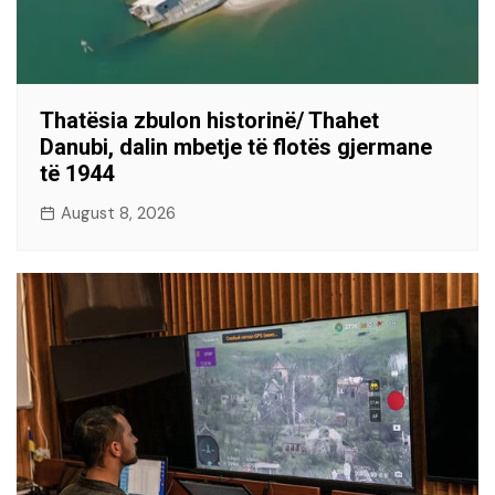
Thatësia zbulon historinë/ Thahet
Danubi, dalin mbetje të flotës gjermane
të 1944
August 8, 2026