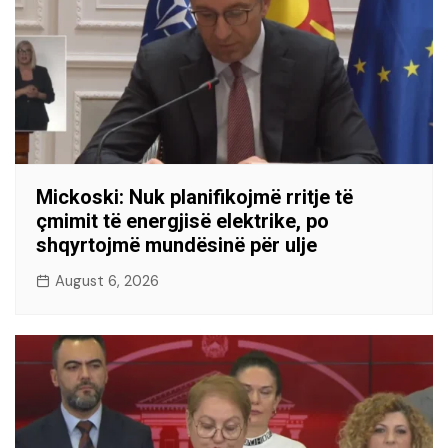
Mickoski: Nuk planifikojmë rritje të
çmimit të energjisë elektrike, po
shqyrtojmë mundësinë për ulje
August 6, 2026