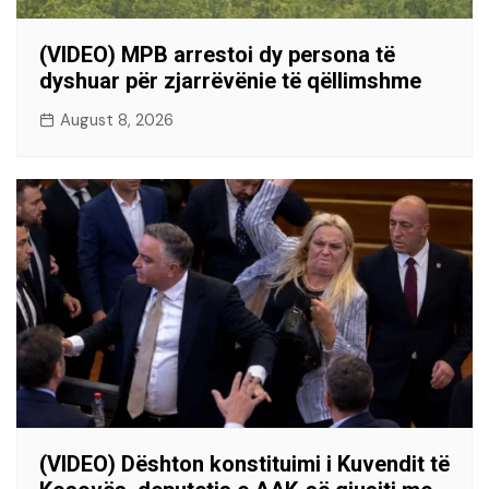
(VIDEO) MPB arrestoi dy persona të
dyshuar për zjarrëvënie të qëllimshme
August 8, 2026
(VIDEO) Dështon konstituimi i Kuvendit të