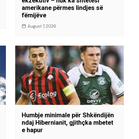
ekzekutiv – nuk ka shtetësi
amerikane përmes lindjes së
fëmijëve
August 7, 2026
Humbje minimale për Shkëndijën
ndaj Hibernianit, gjithçka mbetet
e hapur