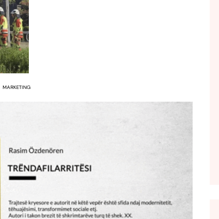
FOL POPULL
GJURMË
INTERVISTA EMISION
KONAKU
KU E KISHIM FJALEN
MARKETING
LIGJERATE FETARE
PARADITE ME NE
PIKËPAMJE
RECETA E DITES
RELAKS
RETRO JAVORE