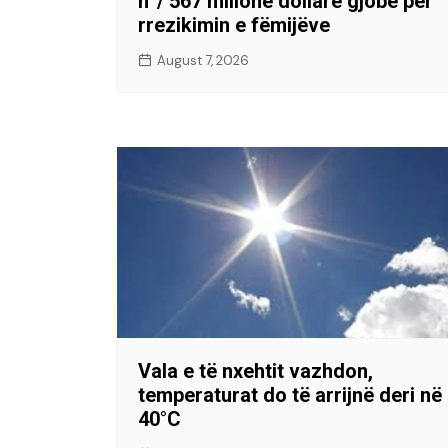
n”/ 567 milionë dollarë gjobë për
rrezikimin e fëmijëve
August 7, 2026
Vala e të nxehtit vazhdon,
temperaturat do të arrijnë deri në
40°C