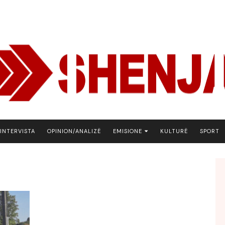
INTERVISTA
OPINION/ANALIZË
EMISIONE
KULTURË
SPORT
ARENA
BOTA NE FOKUS
EKONOMIKS
EMISION DEBATIV
FJALA