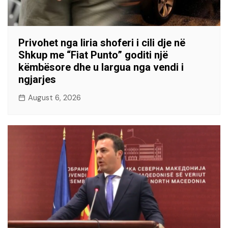
Privohet nga liria shoferi i cili dje në
Shkup me “Fiat Punto” goditi një
këmbësore dhe u largua nga vendi i
ngjarjes
August 6, 2026