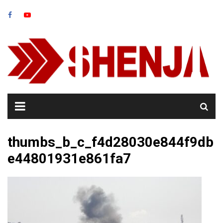
Skip
to
content
thumbs_b_c_f4d28030e844f9db
e44801931e861fa7