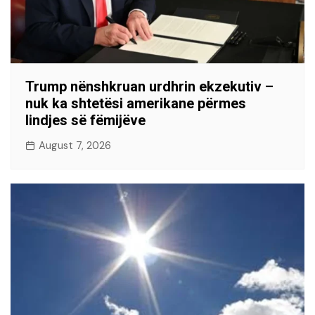
Trump nënshkruan urdhrin ekzekutiv –
nuk ka shtetësi amerikane përmes
lindjes së fëmijëve
August 7, 2026