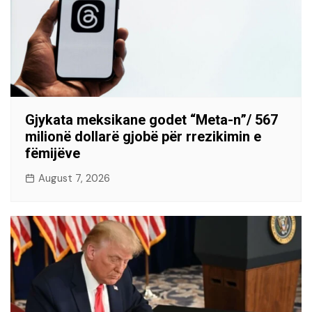
Gjykata meksikane godet “Meta-n”/ 567
milionë dollarë gjobë për rrezikimin e
fëmijëve
August 7, 2026