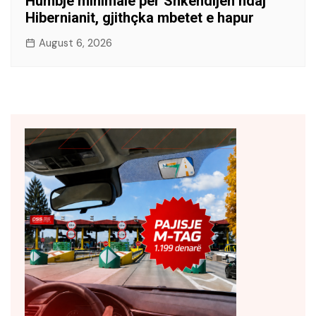
Humbje minimale për Shkëndijën ndaj
Hibernianit, gjithçka mbetet e hapur
August 6, 2026