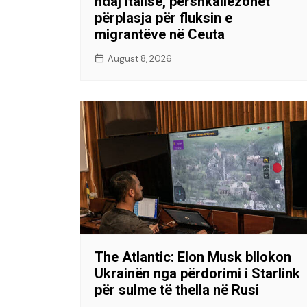
ndaj Italisë, përshkallëzohet
përplasja për fluksin e
migrantëve në Ceuta
August 8, 2026
The Atlantic: Elon Musk bllokon
Ukrainën nga përdorimi i Starlink
për sulme të thella në Rusi