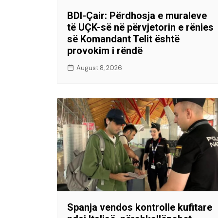
BDI-Çair: Përdhosja e muraleve
të UÇK-së në përvjetorin e rënies
së Komandant Telit është
provokim i rëndë
August 8, 2026
Spanja vendos kontrolle kufitare