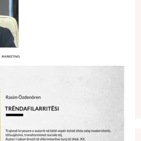
FOL POPULL
GJURMË
INTERVISTA EMISION
KONAKU
KU E KISHIM FJALEN
MARKETING
LIGJERATE FETARE
PARADITE ME NE
PIKËPAMJE
RECETA E DITES
RELAKS
RETRO JAVORE