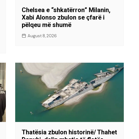
Chelsea e “shkatërron” Milanin,
Xabi Alonso zbulon se çfarë i
pëlqeu më shumë
August 8, 2026
Thatësia zbulon historinë/ Thahet