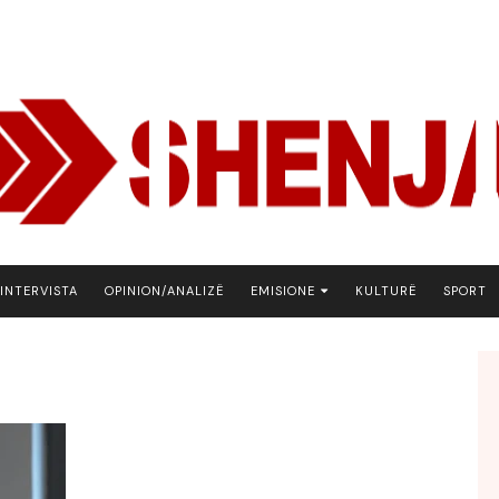
INTERVISTA
OPINION/ANALIZË
EMISIONE
KULTURË
SPORT
ARENA
BOTA NE FOKUS
EKONOMIKS
EMISION DEBATIV
FJALA