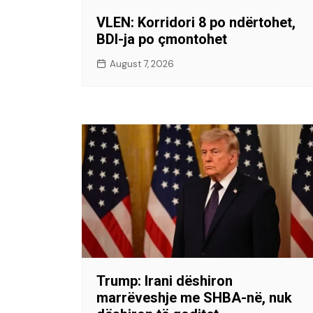
VLEN: Korridori 8 po ndërtohet,
BDI-ja po çmontohet
August 7, 2026
Trump: Irani dëshiron
marrëveshje me SHBA-në, nuk