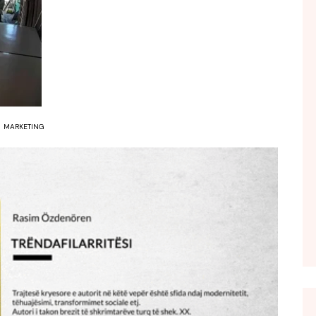
FOL POPULL
GJURMË
INTERVISTA EMISION
KONAKU
KU E KISHIM FJALEN
MARKETING
LIGJERATE FETARE
PARADITE ME NE
PIKËPAMJE
RECETA E DITES
RELAKS
RETRO JAVORE