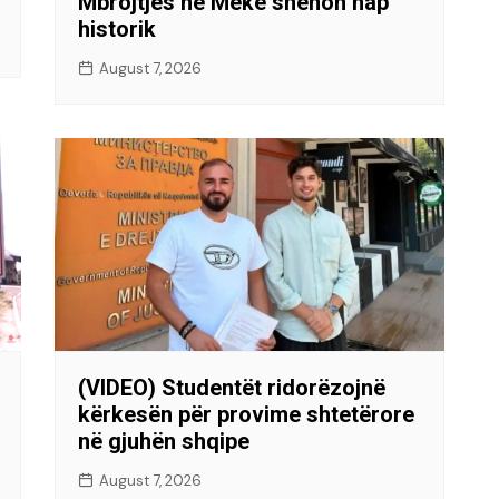
Mbrojtjes në Mekë shënon hap
historik
August 7, 2026
(VIDEO) Studentët ridorëzojnë
kërkesën për provime shtetërore
në gjuhën shqipe
August 7, 2026