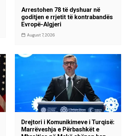
Arrestohen 78 të dyshuar në
goditjen e rrjetit të kontrabandës
Evropë-Algjeri
August 7, 2026
Drejtori i Komunikimeve i Turqisë:
Marrëveshja e Përbashkët e