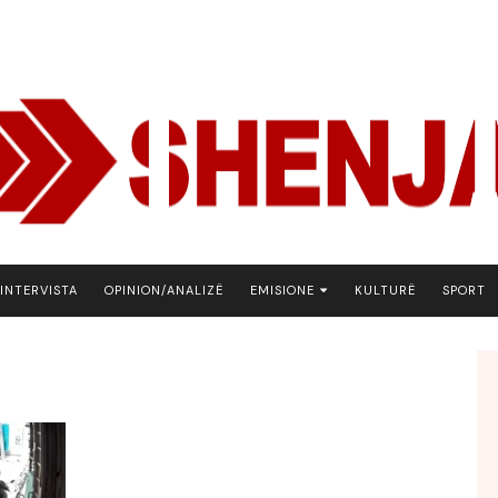
INTERVISTA
OPINION/ANALIZË
EMISIONE
KULTURË
SPORT
ARENA
BOTA NE FOKUS
EKONOMIKS
EMISION DEBATIV
FJALA