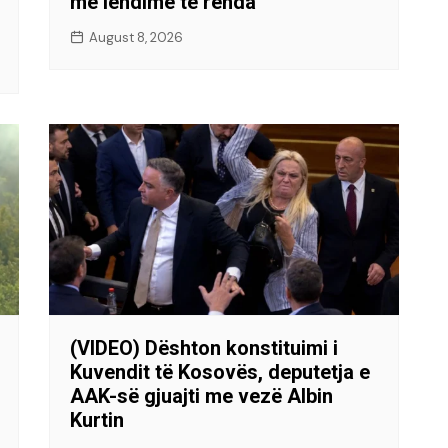
me lëndime të rënda
August 8, 2026
(VIDEO) Dështon konstituimi i
Kuvendit të Kosovës, deputetja e
AAK-së gjuajti me vezë Albin
Kurtin