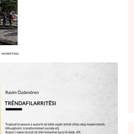
FOL POPULL
GJURMË
INTERVISTA EMISION
KONAKU
KU E KISHIM FJALEN
MARKETING
LIGJERATE FETARE
PARADITE ME NE
PIKËPAMJE
RECETA E DITES
RELAKS
RETRO JAVORE