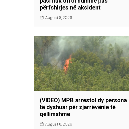
pasi nuk ofroi ndihmë pas
përfshirjes në aksident
August 8, 2026
(VIDEO) MPB arrestoi dy persona
të dyshuar për zjarrëvënie të
qëllimshme
August 8, 2026