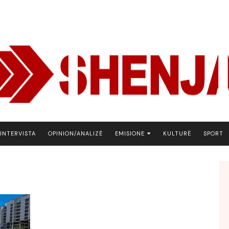
INTERVISTA
OPINION/ANALIZË
EMISIONE
KULTURË
SPORT
ARENA
BOTA NE FOKUS
EKONOMIKS
EMISION DEBATIV
FJALA