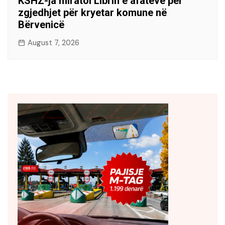
KSHZ-ja miratoi Librin e afateve për
zgjedhjet për kryetar komune në
Bërvenicë
August 7, 2026