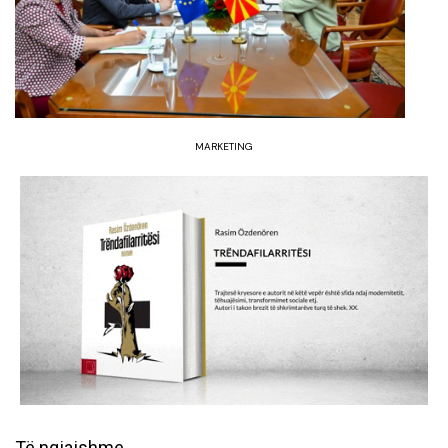
MARKETING
Të ngjajshme