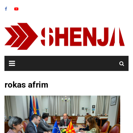
Skip
to
content
rokas afrim