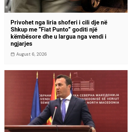
Privohet nga liria shoferi i cili dje në
Shkup me “Fiat Punto” goditi një
këmbësore dhe u largua nga vendi i
ngjarjes
August 6, 2026