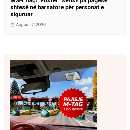
MSH: Ilaçi “Foster” sërish pa pagesë
shtesë në barnatore për personat e
siguruar
August 7, 2026