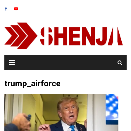
Skip
to
content
trump_airforce