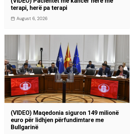
(VIDEO) Pacientët me kancer herë me
terapi, herë pa terapi
August 6, 2026
(VIDEO) Maqedonia siguron 149 milionë
euro për lidhjen përfundimtare me
Bullgarinë