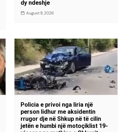
dy ndeshje
August 8, 2026
Policia e privoi nga liria një
person lidhur me aksidentin
rrugor dje në Shkup në të cilin
jetën e humbi një motoçiklist 19-