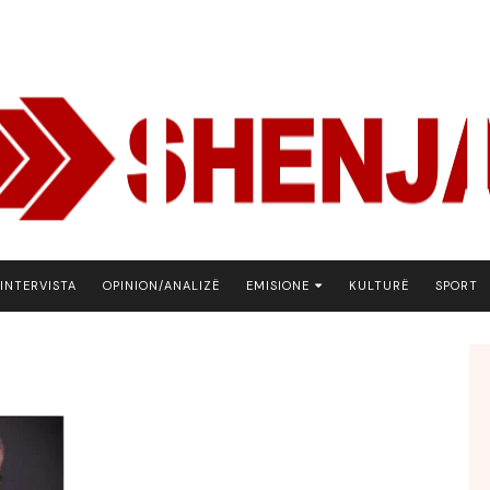
INTERVISTA
OPINION/ANALIZË
EMISIONE
KULTURË
SPORT
ARENA
BOTA NE FOKUS
EKONOMIKS
EMISION DEBATIV
FJALA