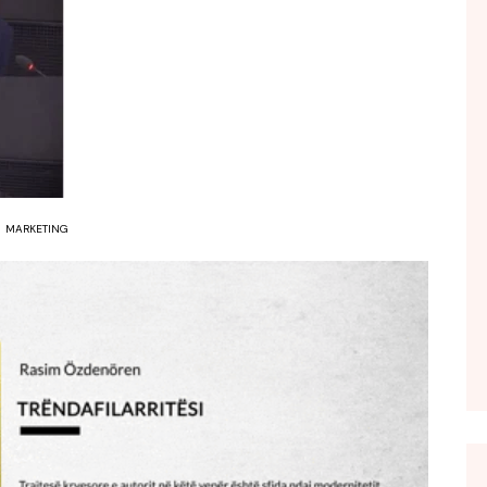
FOL POPULL
GJURMË
INTERVISTA EMISION
KONAKU
KU E KISHIM FJALEN
LIGJERATE FETARE
MARKETING
PARADITE ME NE
PIKËPAMJE
RECETA E DITES
RELAKS
RETRO JAVORE