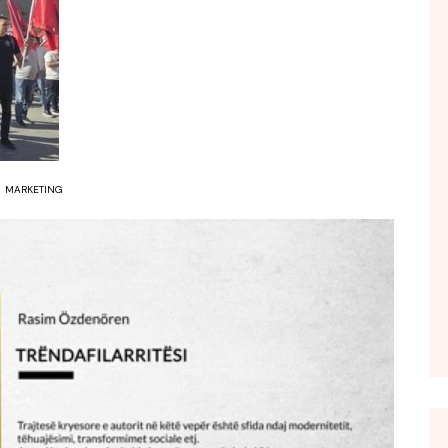
FOL POPULL
GJURMË
INTERVISTA EMISION
KONAKU
KU E KISHIM FJALEN
LIGJERATE FETARE
MARKETING
PARADITE ME NE
PIKËPAMJE
RECETA E DITES
RELAKS
RETRO JAVORE