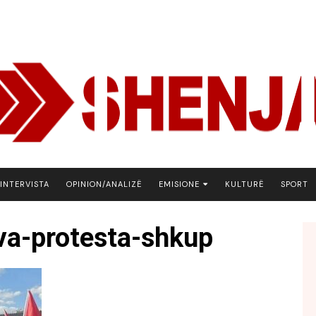
INTERVISTA
OPINION/ANALIZË
EMISIONE
KULTURË
SPORT
ARENA
va-protesta-shkup
BOTA NE FOKUS
EKONOMIKS
EMISION DEBATIV
FJALA