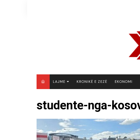
Skip
to
content
LAJME
KRONIKË E ZEZË
EKONOMI
MAQEDONI E VERIUT
studente-nga-koso
KOSOVË
SHQIPËRI
RAJON
BOTË