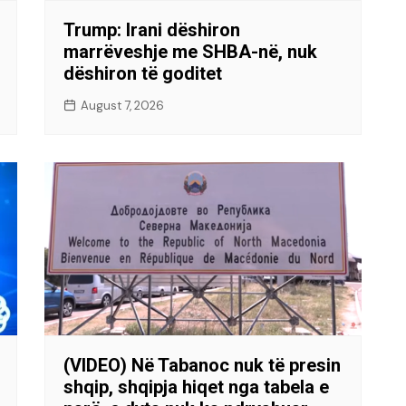
Trump: Irani dëshiron
marrëveshje me SHBA-në, nuk
dëshiron të goditet
August 7, 2026
(VIDEO) Në Tabanoc nuk të presin
shqip, shqipja hiqet nga tabela e