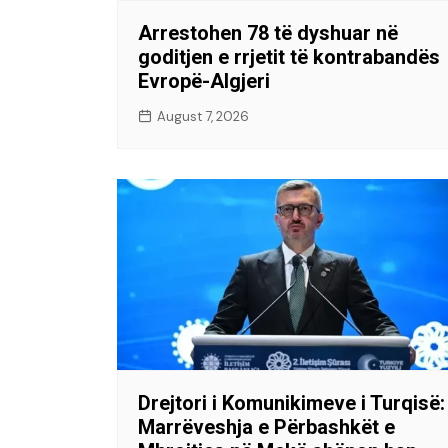
Arrestohen 78 të dyshuar në
goditjen e rrjetit të kontrabandës
Evropë-Algjeri
August 7, 2026
Drejtori i Komunikimeve i Turqisë:
Marrëveshja e Përbashkët e