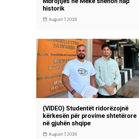
Mbrojtjes në Mekë shënon hap
historik
August 7, 2026
(VIDEO) Studentët ridorëzojnë
kërkesën për provime shtetërore
në gjuhën shqipe
August 7, 2026