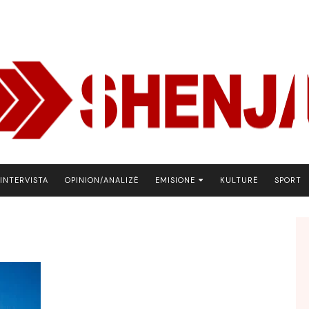
INTERVISTA
OPINION/ANALIZË
EMISIONE
KULTURË
SPORT
ARENA
BOTA NE FOKUS
EKONOMIKS
EMISION DEBATIV
FJALA