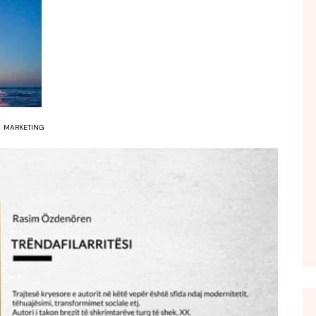
FOL POPULL
GJURMË
INTERVISTA EMISION
KONAKU
KU E KISHIM FJALEN
MARKETING
LIGJERATE FETARE
PARADITE ME NE
PIKËPAMJE
RECETA E DITES
RELAKS
RETRO JAVORE