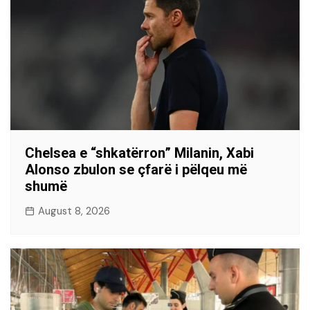
Chelsea e “shkatërron” Milanin, Xabi
Alonso zbulon se çfarë i pëlqeu më
shumë
August 8, 2026