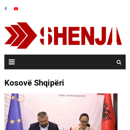
Skip
to
content
Kosovë Shqipëri