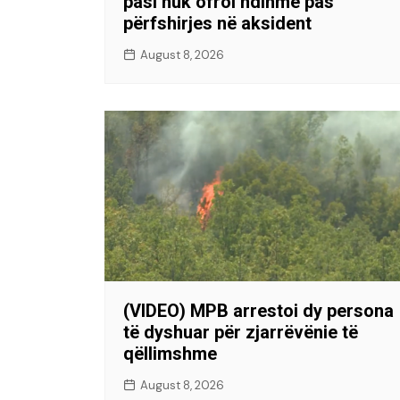
pasi nuk ofroi ndihmë pas
përfshirjes në aksident
August 8, 2026
(VIDEO) MPB arrestoi dy persona
të dyshuar për zjarrëvënie të
qëllimshme
August 8, 2026