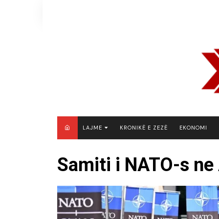
Skip
to
content
LAJME
KRONIKË E ZEZË
EKONOMI
MAQEDONI E VERIUT
Samiti i NATO-s ne
KOSOVË
SHQIPËRI
RAJON
BOTË