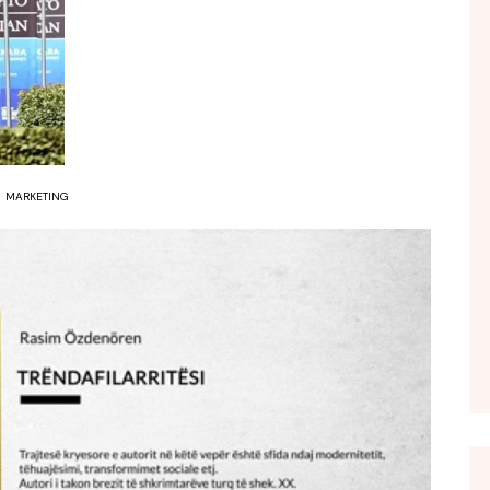
FOL POPULL
GJURMË
INTERVISTA EMISION
KONAKU
KU E KISHIM FJALEN
MARKETING
LIGJERATE FETARE
PARADITE ME NE
PIKËPAMJE
RECETA E DITES
RELAKS
RETRO JAVORE