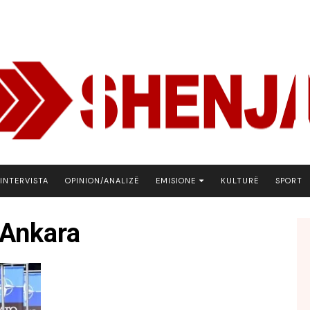
INTERVISTA
OPINION/ANALIZË
EMISIONE
KULTURË
SPORT
ARENA
 Ankara
BOTA NE FOKUS
EKONOMIKS
EMISION DEBATIV
FJALA