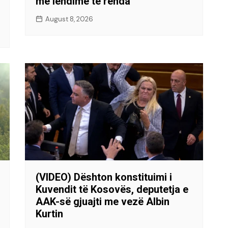
me lëndime të rënda
August 8, 2026
(VIDEO) Dështon konstituimi i
Kuvendit të Kosovës, deputetja e
AAK-së gjuajti me vezë Albin
Kurtin