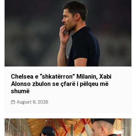
Chelsea e “shkatërron” Milanin, Xabi
Alonso zbulon se çfarë i pëlqeu më
shumë
August 8, 2026