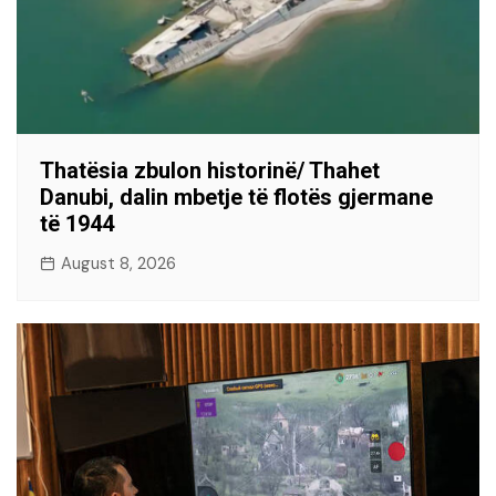
Thatësia zbulon historinë/ Thahet
Danubi, dalin mbetje të flotës gjermane
të 1944
August 8, 2026