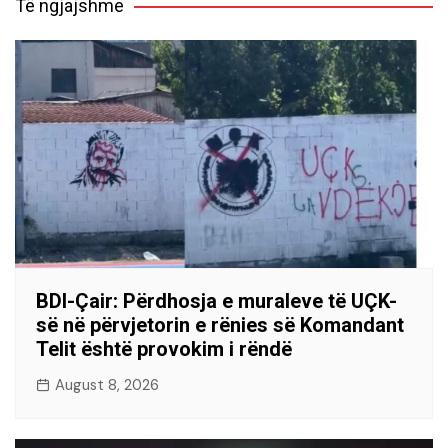
Të ngjajshme
BDI-Çair: Përdhosja e muraleve të UÇK-
së në përvjetorin e rënies së Komandant
Telit është provokim i rëndë
August 8, 2026