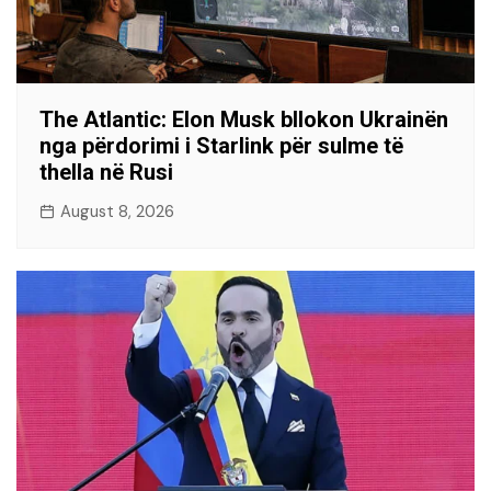
The Atlantic: Elon Musk bllokon Ukrainën
nga përdorimi i Starlink për sulme të
thella në Rusi
August 8, 2026