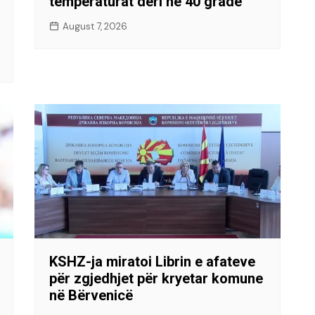
temperaturat deri në 40 gradë
August 7, 2026
KSHZ-ja miratoi Librin e afateve
për zgjedhjet për kryetar komune
në Bërvenicë