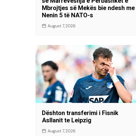
se Marrëveshja e Përbashkët e
Mbrojtjes së Mekës bie ndesh me
Nenin 5 të NATO-s
August 7, 2026
Dështon transferimi i Fisnik
Asllanit te Leipzig
August 7, 2026