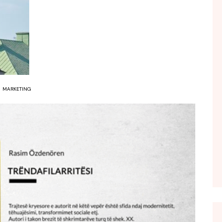
FOL POPULL
GJURMË
INTERVISTA EMISION
KONAKU
KU E KISHIM FJALEN
MARKETING
LIGJERATE FETARE
PARADITE ME NE
PIKËPAMJE
RECETA E DITES
RELAKS
RETRO JAVORE