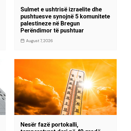
Sulmet e ushtrisë izraelite dhe
pushtuesve synojnë 5 komunitete
palestineze në Bregun
Perëndimor të pushtuar
August 7, 2026
Nesër fazë portokalli,