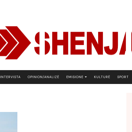
INTERVISTA
OPINION/ANALIZË
EMISIONE
KULTURË
SPORT
ARENA
BOTA NE FOKUS
EKONOMIKS
EMISION DEBATIV
FJALA