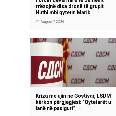
rrëzojnë disa dronë të grupit
Huthi mbi qytetin Marib
August 7, 2026
Kriza me ujin në Gostivar, LSDM
kërkon përgjegjësi: “Qytetarët u
lanë në pasiguri”