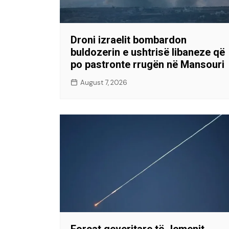
Droni izraelit bombardon
buldozerin e ushtrisë libaneze që
po pastronte rrugën në Mansouri
August 7, 2026
Forcat qeveritare të Jemenit