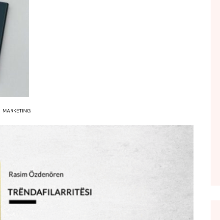
FOL POPULL
GJURMË
INTERVISTA EMISION
KONAKU
KU E KISHIM FJALEN
LIGJERATE FETARE
PARADITE ME NE
MARKETING
PIKËPAMJE
RECETA E DITES
RELAKS
RETRO JAVORE