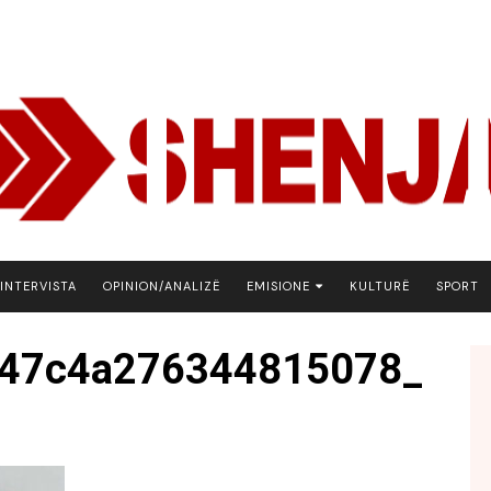
INTERVISTA
OPINION/ANALIZË
EMISIONE
KULTURË
SPORT
ARENA
47c4a276344815078_
BOTA NE FOKUS
EKONOMIKS
EMISION DEBATIV
FJALA