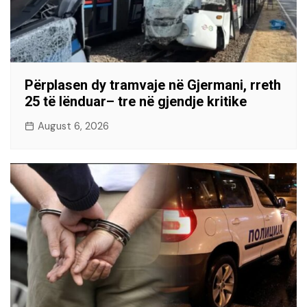
Përplasen dy tramvaje në Gjermani, rreth
25 të lënduar– tre në gjendje kritike
August 6, 2026