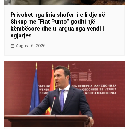
Privohet nga liria shoferi i cili dje në
Shkup me “Fiat Punto” goditi një
këmbësore dhe u largua nga vendi i
ngjarjes
August 6, 2026