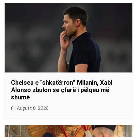
Chelsea e “shkatërron” Milanin, Xabi
Alonso zbulon se çfarë i pëlqeu më
shumë
August 8, 2026