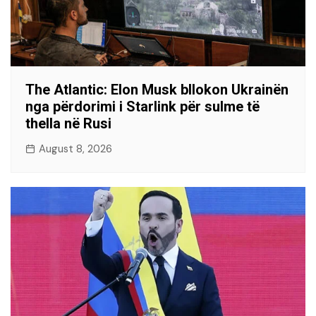
The Atlantic: Elon Musk bllokon Ukrainën
nga përdorimi i Starlink për sulme të
thella në Rusi
August 8, 2026