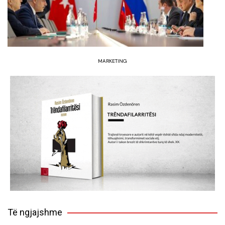
MARKETING
Të ngjajshme