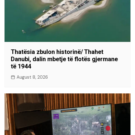
Thatësia zbulon historinë/ Thahet
Danubi, dalin mbetje të flotës gjermane
të 1944
August 8, 2026