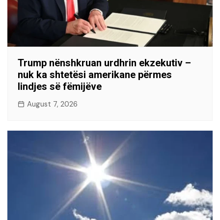
Trump nënshkruan urdhrin ekzekutiv –
nuk ka shtetësi amerikane përmes
lindjes së fëmijëve
August 7, 2026