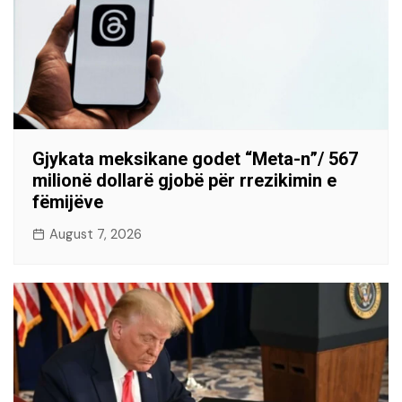
Gjykata meksikane godet “Meta-n”/ 567
milionë dollarë gjobë për rrezikimin e
fëmijëve
August 7, 2026