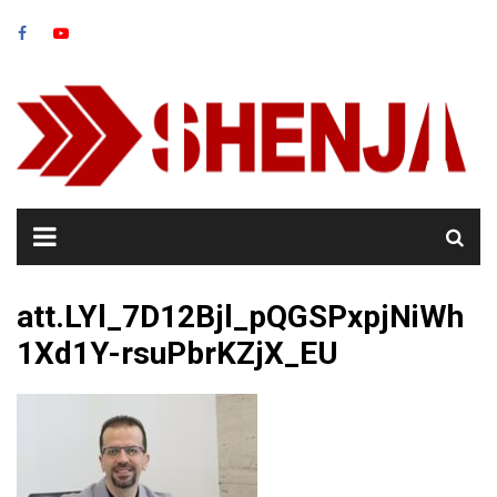
Skip
to
content
att.LYl_7D12Bjl_pQGSPxpjNiWh
1Xd1Y-rsuPbrKZjX_EU