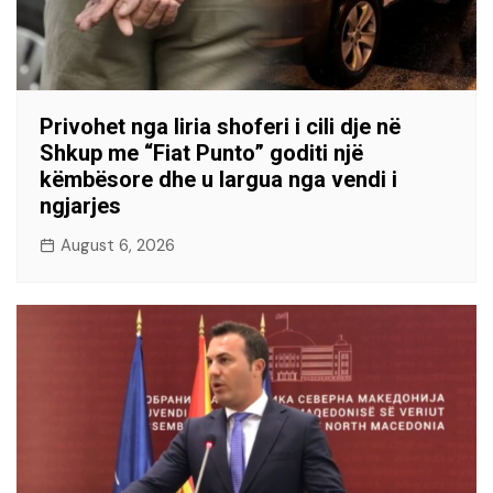
Privohet nga liria shoferi i cili dje në
Shkup me “Fiat Punto” goditi një
këmbësore dhe u largua nga vendi i
ngjarjes
August 6, 2026