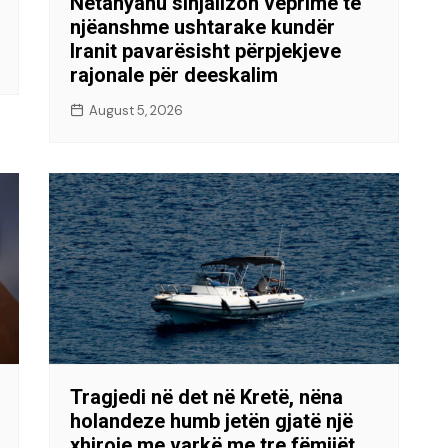
Netanyahu sinjalizon veprime të
njëanshme ushtarake kundër
Iranit pavarësisht përpjekjeve
rajonale për deeskalim
August 5, 2026
Tragjedi në det në Kretë, nëna
holandeze humb jetën gjatë një
xhiroje me varkë me tre fëmijët