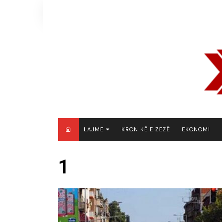
Skip
to
content
LAJME
KRONIKË E ZEZË
EKONOMI
MAQEDONI E VERIUT
1
KOSOVË
SHQIPËRI
RAJON
BOTË