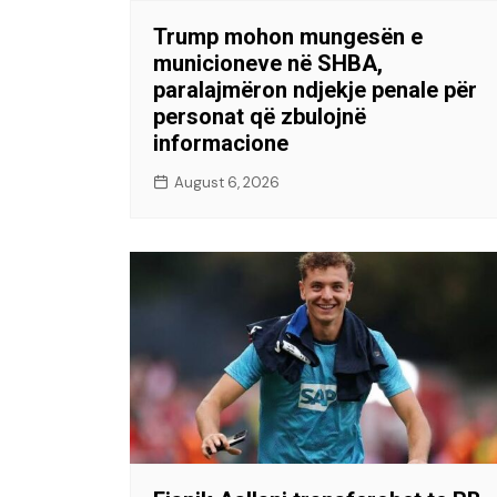
Trump mohon mungesën e
municioneve në SHBA,
paralajmëron ndjekje penale për
personat që zbulojnë
informacione
August 6, 2026