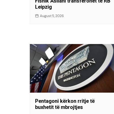
Fisnik Asllani transferohet te RB
Leipzig
August 5, 2026
Pentagoni kërkon rritje të
buxhetit të mbrojtjes