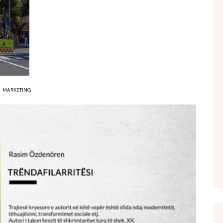
FOL POPULL
GJURMË
INTERVISTA EMISION
KONAKU
KU E KISHIM FJALEN
MARKETING
LIGJERATE FETARE
PARADITE ME NE
PIKËPAMJE
RECETA E DITES
RELAKS
RETRO JAVORE