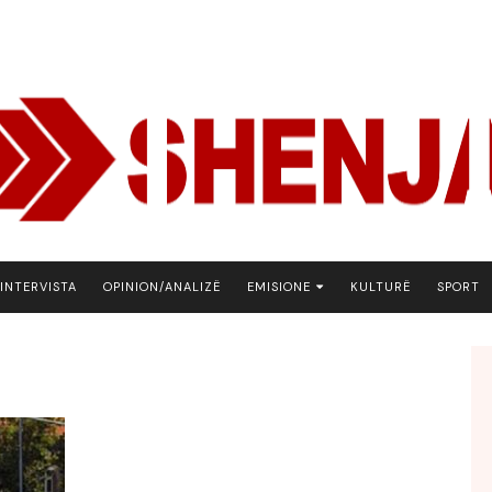
INTERVISTA
OPINION/ANALIZË
EMISIONE
KULTURË
SPORT
ARENA
BOTA NE FOKUS
EKONOMIKS
EMISION DEBATIV
FJALA