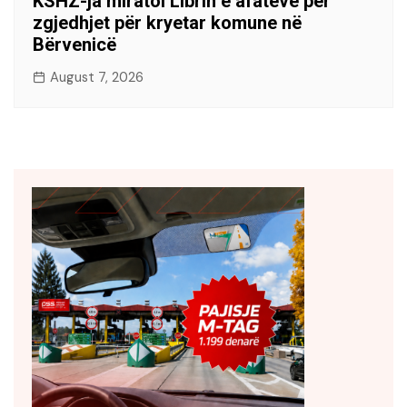
KSHZ-ja miratoi Librin e afateve për
zgjedhjet për kryetar komune në
Bërvenicë
August 7, 2026