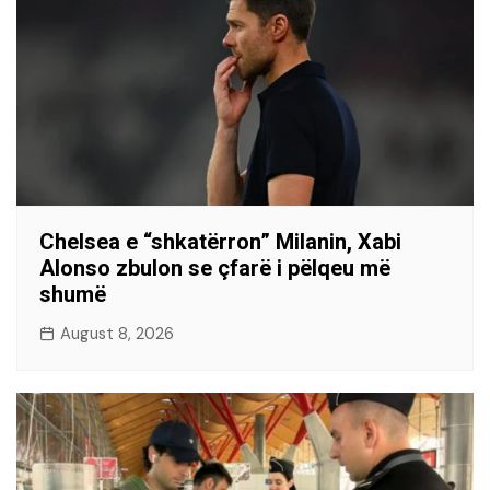
Chelsea e “shkatërron” Milanin, Xabi
Alonso zbulon se çfarë i pëlqeu më
shumë
August 8, 2026