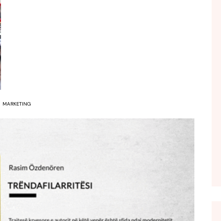
FOL POPULL
GJURMË
INTERVISTA EMISION
KONAKU
KU E KISHIM FJALEN
LIGJERATE FETARE
MARKETING
PARADITE ME NE
PIKËPAMJE
RECETA E DITES
RELAKS
RETRO JAVORE