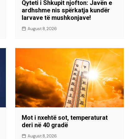
Qyteti i Shkupit njofton: Javën e
ardhshme nis spërkatja kundër
larvave të mushkonjave!
August 8, 2026
Mot i nxehtë sot, temperaturat
deri në 40 gradë
August 8, 2026