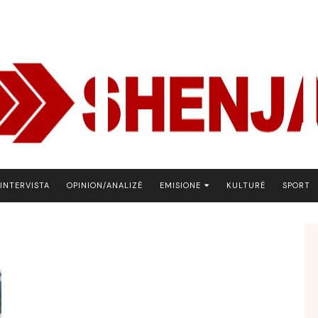
INTERVISTA
OPINION/ANALIZË
EMISIONE
KULTURË
SPORT
ARENA
BOTA NE FOKUS
EKONOMIKS
EMISION DEBATIV
FJALA