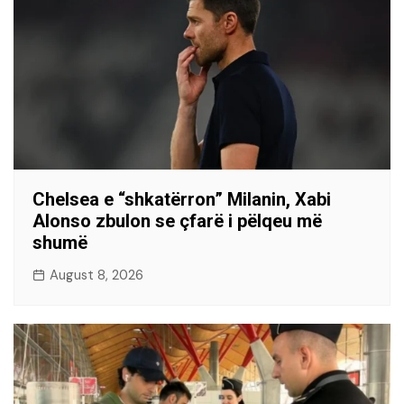
Chelsea e “shkatërron” Milanin, Xabi
Alonso zbulon se çfarë i pëlqeu më
shumë
August 8, 2026