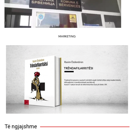
MARKETING
Të ngjajshme