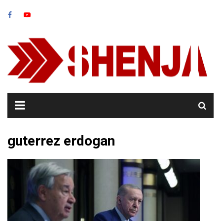
Skip
to
content
guterrez erdogan