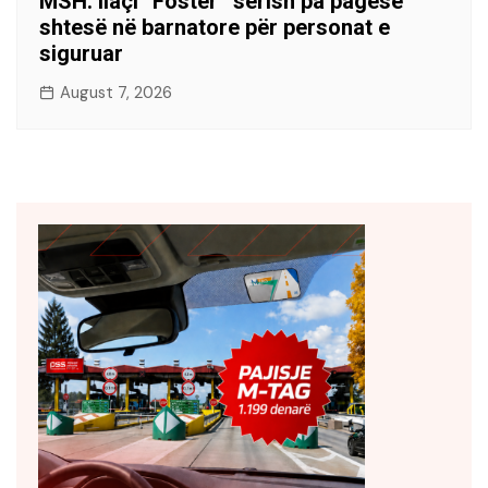
MSH: Ilaçi “Foster” sërish pa pagesë
shtesë në barnatore për personat e
siguruar
August 7, 2026