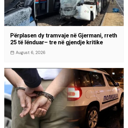
Përplasen dy tramvaje në Gjermani, rreth
25 të lënduar– tre në gjendje kritike
August 6, 2026