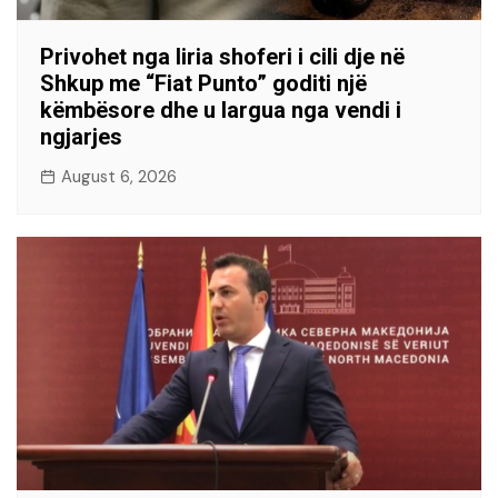
Privohet nga liria shoferi i cili dje në
Shkup me “Fiat Punto” goditi një
këmbësore dhe u largua nga vendi i
ngjarjes
August 6, 2026