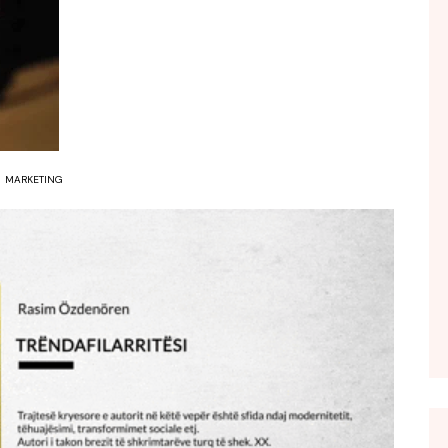
FOL POPULL
GJURMË
INTERVISTA EMISION
KONAKU
KU E KISHIM FJALEN
MARKETING
LIGJERATE FETARE
PARADITE ME NE
PIKËPAMJE
RECETA E DITES
RELAKS
RETRO JAVORE