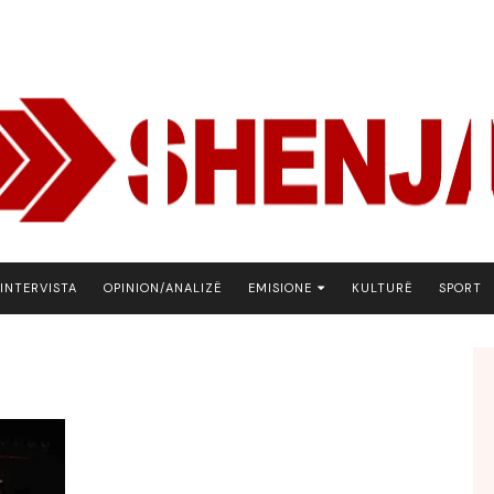
INTERVISTA
OPINION/ANALIZË
EMISIONE
KULTURË
SPORT
ARENA
BOTA NE FOKUS
EKONOMIKS
EMISION DEBATIV
FJALA