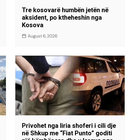
Tre kosovarë humbën jetën në
aksident, po ktheheshin nga
Kosova
August 6, 2026
Privohet nga liria shoferi i cili dje
në Shkup me “Fiat Punto” goditi