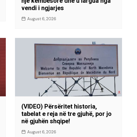
një këmbësore dhe u largua nga
vendi i ngjarjes
August 6, 2026
(VIDEO) Përsëritet historia,
tabelat e reja në tre gjuhë, por jo
në gjuhën shqipe!
August 6, 2026