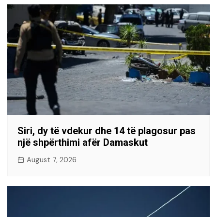
Siri, dy të vdekur dhe 14 të plagosur pas
një shpërthimi afër Damaskut
August 7, 2026