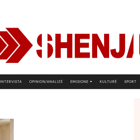
INTERVISTA
OPINION/ANALIZË
EMISIONE
KULTURË
SPORT
ARENA
BOTA NE FOKUS
EKONOMIKS
EMISION DEBATIV
FJALA