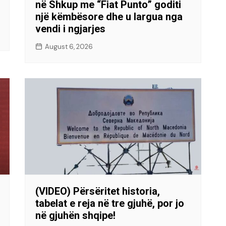
në Shkup me “Fiat Punto” goditi
një këmbësore dhe u largua nga
vendi i ngjarjes
August 6, 2026
(VIDEO) Përsëritet historia,
tabelat e reja në tre gjuhë, por jo
në gjuhën shqipe!