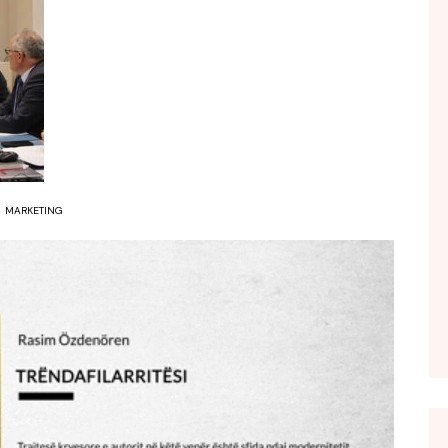
FOL POPULL
GJURMË
INTERVISTA EMISION
KONAKU
KU E KISHIM FJALEN
LIGJERATE FETARE
MARKETING
PARADITE ME NE
PIKËPAMJE
RECETA E DITES
RELAKS
RETRO JAVORE