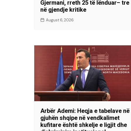
Gjermani, rreth 25 të lënduar– tre
në gjendje kritike
August 6, 2026
Arbër Ademi: Heqja e tabelave në
gjuhën shqipe në vendkalimet
kufitare është shkelje e ligjit dhe