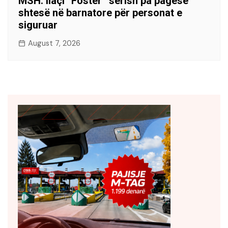
MSH: Ilaçi “Foster” sërish pa pagesë
shtesë në barnatore për personat e
siguruar
August 7, 2026