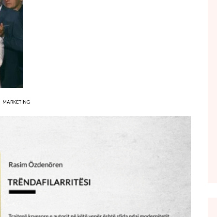
FOL POPULL
GJURMË
INTERVISTA EMISION
KONAKU
KU E KISHIM FJALEN
LIGJERATE FETARE
MARKETING
PARADITE ME NE
PIKËPAMJE
RECETA E DITES
RELAKS
RETRO JAVORE