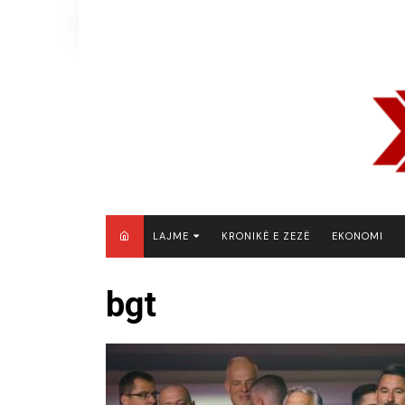
Skip
to
content
LAJME
KRONIKË E ZEZË
EKONOMI
MAQEDONI E VERIUT
bgt
KOSOVË
SHQIPËRI
RAJON
BOTË