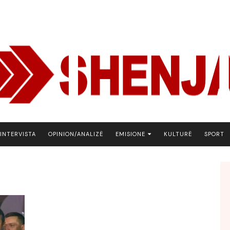
INTERVISTA
OPINION/ANALIZË
EMISIONE
KULTURË
SPORT
ARENA
BOTA NE FOKUS
EKONOMIKS
EMISION DEBATIV
FJALA