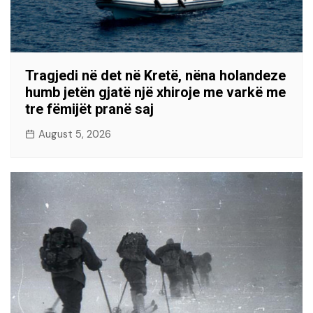
Tragjedi në det në Kretë, nëna holandeze
humb jetën gjatë një xhiroje me varkë me
tre fëmijët pranë saj
August 5, 2026