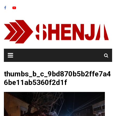
Skip
to
content
thumbs_b_c_9bd870b5b2ffe7a4
6be11ab5360f2d1f